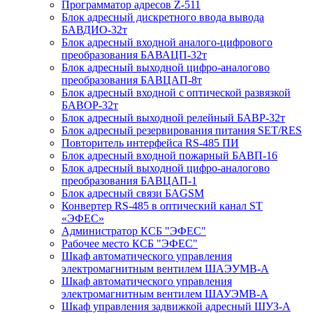
Программатор адресов Z-511
Блок адресный дискретного ввода вывода
БАВДИО-32т
Блок адресный входной аналого-цифрового
преобразования БАВАЦП-32т
Блок адресный выходной цифро-аналогово
преобразования БАВЦАП-8т
Блок адресный входной с оптической развязкой
БАВОР-32т
Блок адресный выходной релейный БАВР-32т
Блок адресный резервирования питания SET/RES
Повторитель интерфейса RS-485 ПИ
Блок адресный входной пожарный БАВП-16
Блок адресный выходной цифро-аналогово
преобразования БАВЦАП-1
Блок адресный связи БАGSM
Конвертер RS-485 в оптический канал SТ
«ЭФЕС»
Администратор КСБ "ЭФЕС"
Рабочее место КСБ "ЭФЕС"
Шкаф автоматического управления
электромагнитным вентилем ШАЭУМВ-А
Шкаф автоматического управления
электромагнитным вентилем ШАУЭМВ-А
Шкаф управления задвижкой адресный ШУЗ-А