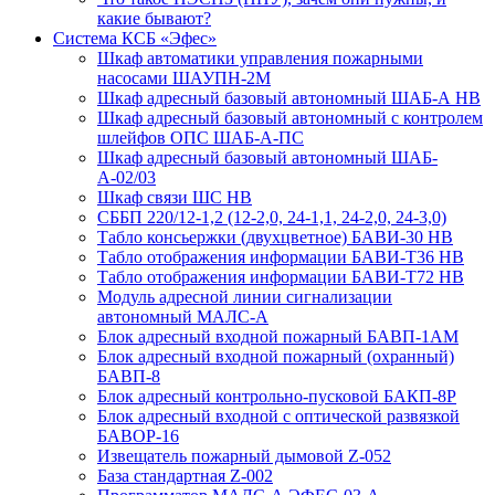
какие бывают?
Система КСБ «Эфес»
Шкаф автоматики управления пожарными
насосами ШАУПН-2М
Шкаф адресный базовый автономный ШАБ-А НВ
Шкаф адресный базовый автономный с контролем
шлейфов ОПС ШАБ-А-ПС
Шкаф адресный базовый автономный ШАБ-
А-02/03
Шкаф связи ШС НВ
СББП 220/12-1,2 (12-2,0, 24-1,1, 24-2,0, 24-3,0)
Табло консьержки (двухцветное) БАВИ-30 НВ
Табло отображения информации БАВИ-Т36 НВ
Табло отображения информации БАВИ-Т72 НВ
Модуль адресной линии сигнализации
автономный МАЛС-А
Блок адресный входной пожарный БАВП-1АМ
Блок адресный входной пожарный (охранный)
БАВП-8
Блок адресный контрольно-пусковой БАКП-8Р
Блок адресный входной с оптической развязкой
БАВОР-16
Извещатель пожарный дымовой Z-052
База стандартная Z-002