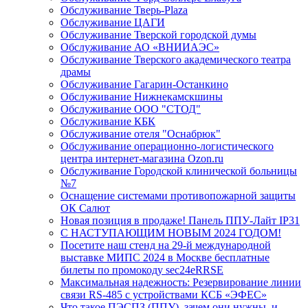
Обслуживание Тверь-Plaza
Обслуживание ЦАГИ
Обслуживание Тверской городской думы
Обслуживание АО «ВНИИАЭС»
Обслуживание Тверского академического театра
драмы
Обслуживание Гагарин-Останкино
Обслуживание Нижнекамскшины
Обслуживание ООО "СТОД"
Обслуживание КБК
Обслуживание отеля "Оснабрюк"
Обслуживание операционно-логистического
центра интернет-магазина Ozon.ru
Обслуживание Городской клинической больницы
№7
Оснащение системами противопожарной защиты
ОК Салют
Новая позиция в продаже! Панель ППУ-Лайт IP31
С НАСТУПАЮЩИМ НОВЫМ 2024 ГОДОМ!
Посетите наш стенд на 29-й международной
выставке МИПС 2024 в Москве бесплатные
билеты по промокоду sec24eRRSE
Максимальная надежность: Резервирование линии
связи RS-485 с устройствами КСБ «ЭФЕС»
Что такое ПЭСПЗ (ППУ), зачем они нужны, и