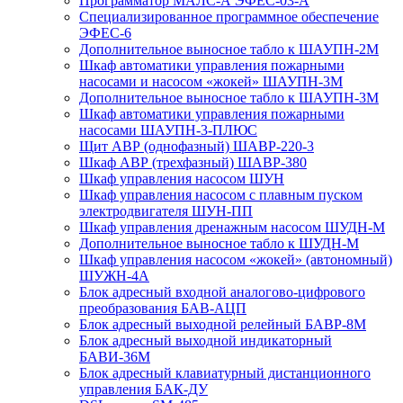
Программатор МАЛС-А ЭФЕС-03-А
Специализированное программное обеспечение
ЭФЕС-6
Дополнительное выносное табло к ШАУПН-2М
Шкаф автоматики управления пожарными
насосами и насосом «жокей» ШАУПН-3М
Дополнительное выносное табло к ШАУПН-3М
Шкаф автоматики управления пожарными
насосами ШАУПН-3-ПЛЮС
Щит АВР (однофазный) ШАВР-220-3
Шкаф АВР (трехфазный) ШАВР-380
Шкаф управления насосом ШУН
Шкаф управления насосом с плавным пуском
электродвигателя ШУН-ПП
Шкаф управления дренажным насосом ШУДН-М
Дополнительное выносное табло к ШУДН-М
Шкаф управления насосом «жокей» (автономный)
ШУЖН-4А
Блок адресный входной аналогово-цифрового
преобразования БАВ-АЦП
Блок адресный выходной релейный БАВР-8М
Блок адресный выходной индикаторный
БАВИ-36М
Блок адресный клавиатурный дистанционного
управления БАК-ДУ