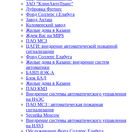
ЗАО "КлинАвтоТранс"
Дубровка Фитнес
Форд Соллерс г.Елабуга
Завод Акташ
Коломенский завод
Жилые дома в Казани
Ждем Вас на MIPS
ПАО МСЗ
ЦАГИ: внедрение автоматической пожарной
сигнализации
Форд Соллерс Елабуга
Жилые дома в Казани: внедрение систем
автоматики
БАВП-8ЭК-А
Блок БАД
Жилые дома в Казани
ПАО КМЗ
Внедрение системы автоматического управления
на НчЭС
ПАО МСЗ : автоматическая пожарная
сигнализация
Securika Moscow
Внедрение системы автоматического управления
на HAVI
Обслуживание Форд Соллерс Елабуга